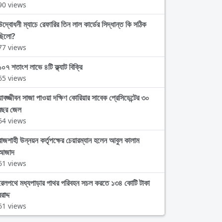
90 views
উদ্বোধনী ম্যাচে রেফারির তিন লাল কার্ডের সিদ্ধান্ত কি সঠিক
ছিলো?
77 views
১০৭ শতাংশ লাভে ৪টি ফ্ল্যাট বিক্রি
65 views
যাবজ্জীবন সাজা পাওয়া দক্ষিণ কোরিয়ার সাবেক প্রেসিডেন্টের ৩০
বছর জেল
64 views
রাজশাহী উন্নয়ন কর্তৃপক্ষের চেয়ারম্যান হলেন আবুল কালাম
আজাদ
61 views
রেলপথে মধ্যপাড়ার পাথর পরিবহন সচল করতে ১৩৪ কোটি টাকা
রাদ্দ
61 views