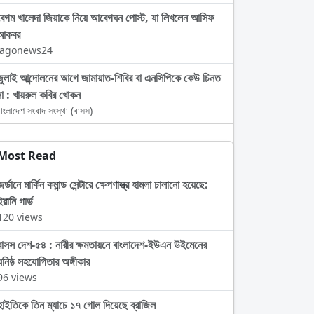
বেগম খালেদা জিয়াকে নিয়ে আবেগঘন পোস্ট, যা লিখলেন আসিফ
আকবর
Jagonews24
জুলাই আন্দোলনের আগে জামায়াত-শিবির বা এনসিপিকে কেউ চিনত
না : খায়রুল কবির খোকন
াংলাদেশ সংবাদ সংস্থা (বাসস)
Most Read
জর্ডানে মার্কিন কমান্ড সেন্টারে ক্ষেপণাস্ত্র হামলা চালানো হয়েছে:
ইরানি গার্ড
120 views
বাসস দেশ-৫৪ : নারীর ক্ষমতায়নে বাংলাদেশ-ইউএন উইমেনের
ঘনিষ্ঠ সহযোগিতার অঙ্গীকার
96 views
হাইতিকে তিন ম্যাচে ১৭ গোল দিয়েছে ব্রাজিল