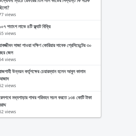
উদ্বোধনী ম্যাচে রেফারির তিন লাল কার্ডের সিদ্ধান্ত কি সঠিক
ছিলো?
77 views
১০৭ শতাংশ লাভে ৪টি ফ্ল্যাট বিক্রি
65 views
যাবজ্জীবন সাজা পাওয়া দক্ষিণ কোরিয়ার সাবেক প্রেসিডেন্টের ৩০
বছর জেল
64 views
রাজশাহী উন্নয়ন কর্তৃপক্ষের চেয়ারম্যান হলেন আবুল কালাম
আজাদ
62 views
রেলপথে মধ্যপাড়ার পাথর পরিবহন সচল করতে ১৩৪ কোটি টাকা
রাদ্দ
62 views