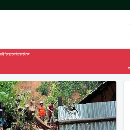
াজনীতি
লাইফস্টাইল
শিক্ষা
বাসস দে