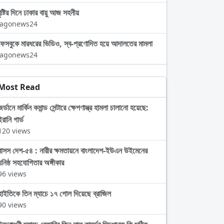
বৃষ্টির দিনে ঢাকার বায়ু আজ সহনীয়
Jagonews24
ফেসবুকে মারধরের ভিডিও, স্ব-প্রণোদিত হয়ে আদালতের মামলা
Jagonews24
Most Read
জর্ডানে মার্কিন কমান্ড সেন্টারে ক্ষেপণাস্ত্র হামলা চালানো হয়েছে:
ইরানি গার্ড
120 views
বাসস দেশ-৫৪ : নারীর ক্ষমতায়নে বাংলাদেশ-ইউএন উইমেনের
ঘনিষ্ঠ সহযোগিতার অঙ্গীকার
96 views
হাইতিকে তিন ম্যাচে ১৭ গোল দিয়েছে ব্রাজিল
90 views