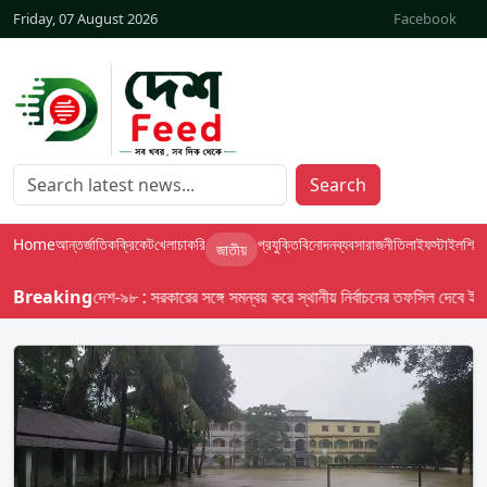
Friday, 07 August 2026
Facebook
Search
Home
আন্তর্জাতিক
ক্রিকেট
খেলা
চাকরি
প্রযুক্তি
বিনোদন
ব্যবসা
রাজনীতি
লাইফস্টাইল
শিক্ষা
জাতীয়
Breaking
বাসস দেশ-৯৮ : সরকারের সঙ্গে সমন্বয় করে স্থানীয় নির্বাচনের তফসিল দেবে ইসি; অক্ট