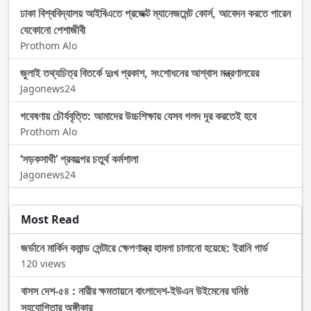
ঢাকা বিশ্ববিদ্যালয় আইবিএতে প্রজেক্ট ম্যানেজমেন্ট কোর্স, আবেদন করতে পারেন
যেকোনো পেশাজীবী
Prothom Alo
জুলাই তথ্যচিত্র বিতর্কে দুঃখ প্রকাশ, সংশোধনের আশ্বাস মন্ত্রণালয়ের
Jagonews24
গবেষণায় চৌর্যবৃত্তি: আমাদের উচ্চশিক্ষায় যেসব গলদ দূর করতেই হবে
Prothom Alo
‌‘সড়কসাথী’ প্রকল্পের চতুর্থ কর্মশালা
Jagonews24
Most Read
জর্ডানে মার্কিন কমান্ড সেন্টারে ক্ষেপণাস্ত্র হামলা চালানো হয়েছে: ইরানি গার্ড
120 views
বাসস দেশ-৫৪ : নারীর ক্ষমতায়নে বাংলাদেশ-ইউএন উইমেনের ঘনিষ্ঠ
সহযোগিতার অঙ্গীকার