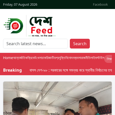
Friday, 07 August 2026
Facebook
Search
Home
আন্তর্জাতিক
ক্রিকেট
খেলা
চাকরি
জাতীয়
প্রযুক্তি
বিনোদন
ব্যবসা
রাজনীতি
লাইফস্টাইল
শিক্ষা
Breaking
বাসস দেশ-৯৮ : সরকারের সঙ্গে সমন্বয় করে স্থানীয় নির্বাচনের তফসিল দেব