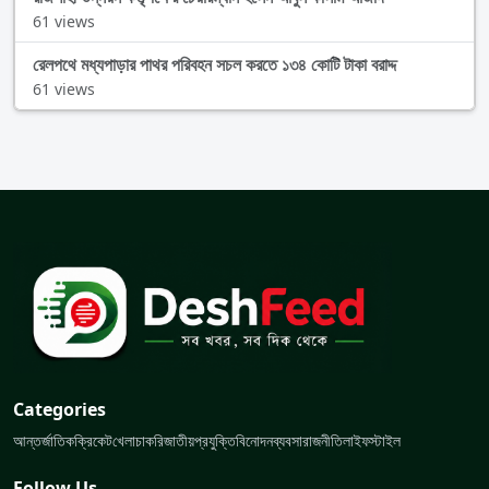
61 views
রেলপথে মধ্যপাড়ার পাথর পরিবহন সচল করতে ১৩৪ কোটি টাকা বরাদ্দ
61 views
Categories
আন্তর্জাতিক
ক্রিকেট
খেলা
চাকরি
জাতীয়
প্রযুক্তি
বিনোদন
ব্যবসা
রাজনীতি
লাইফস্টাইল
Follow Us