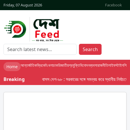
Friday, 07 August 2026
Facebook
Search
আন্তর্জাতিক
ক্রিকেট
খেলা
চাকরি
জাতীয়
প্রযুক্তি
বিনোদন
ব্যবসা
রাজনীতি
লাইফস্টাইল
শিক্ষা
Home
Breaking
বাসস দেশ-৯৮ : সরকারের সঙ্গে সমন্বয় করে স্থানীয় নির্বাচনের তফ