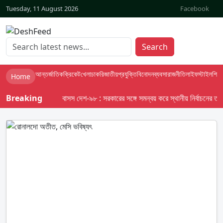
Tuesday, 11 August 2026
Facebook
Search
আন্তর্জাতিক
ক্রিকেট
খেলা
চাকরি
জাতীয়
প্রযুক্তি
বিনোদন
ব্যবসা
রাজনীতি
লাইফস্টাইল
শিক্ষা
Home
Breaking
বাসস দেশ-৯৮ : সরকারের সঙ্গে সমন্বয় করে স্থানীয় নির্বাচনের তফসিল 