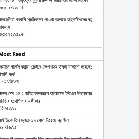
বাগেরহাটে পরিত্যক্ত পুকুরে মিললো নারীর অর্ধগলিত মরদেহ
Jagonews24
মালয়েশিয়া প্রবাসী শ্রমিকদের পাওনা আদায়ে হাইকমিশনের বড়
সাফল্য
Jagonews24
Most Read
জর্ডানে মার্কিন কমান্ড সেন্টারে ক্ষেপণাস্ত্র হামলা চালানো হয়েছে:
ইরানি গার্ড
120 views
বাসস দেশ-৫৪ : নারীর ক্ষমতায়নে বাংলাদেশ-ইউএন উইমেনের
ঘনিষ্ঠ সহযোগিতার অঙ্গীকার
96 views
হাইতিকে তিন ম্যাচে ১৭ গোল দিয়েছে ব্রাজিল
89 views