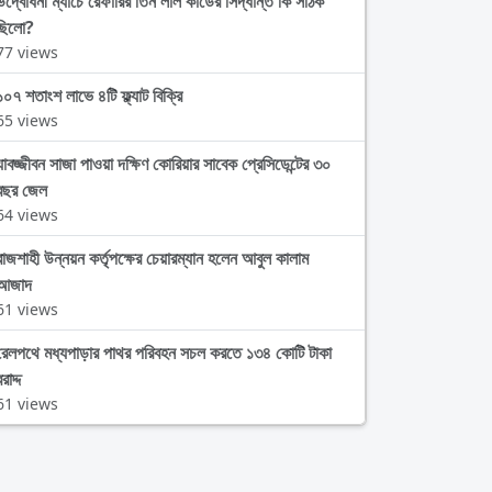
উদ্বোধনী ম্যাচে রেফারির তিন লাল কার্ডের সিদ্ধান্ত কি সঠিক
ছিলো?
77 views
১০৭ শতাংশ লাভে ৪টি ফ্ল্যাট বিক্রি
65 views
যাবজ্জীবন সাজা পাওয়া দক্ষিণ কোরিয়ার সাবেক প্রেসিডেন্টের ৩০
বছর জেল
64 views
রাজশাহী উন্নয়ন কর্তৃপক্ষের চেয়ারম্যান হলেন আবুল কালাম
আজাদ
61 views
রেলপথে মধ্যপাড়ার পাথর পরিবহন সচল করতে ১৩৪ কোটি টাকা
রাদ্দ
61 views