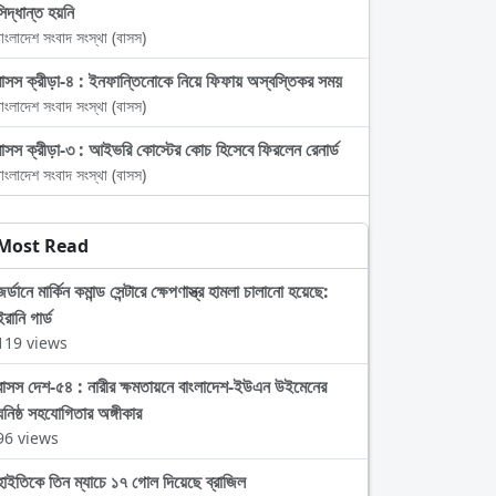
সিদ্ধান্ত হয়নি
াংলাদেশ সংবাদ সংস্থা (বাসস)
বাসস ক্রীড়া-৪ : ইনফান্তিনোকে নিয়ে ফিফায় অস্বস্তিকর সময়
াংলাদেশ সংবাদ সংস্থা (বাসস)
বাসস ক্রীড়া-৩ : আইভরি কোস্টের কোচ হিসেবে ফিরলেন রেনার্ড
াংলাদেশ সংবাদ সংস্থা (বাসস)
Most Read
জর্ডানে মার্কিন কমান্ড সেন্টারে ক্ষেপণাস্ত্র হামলা চালানো হয়েছে:
ইরানি গার্ড
119 views
বাসস দেশ-৫৪ : নারীর ক্ষমতায়নে বাংলাদেশ-ইউএন উইমেনের
ঘনিষ্ঠ সহযোগিতার অঙ্গীকার
96 views
হাইতিকে তিন ম্যাচে ১৭ গোল দিয়েছে ব্রাজিল