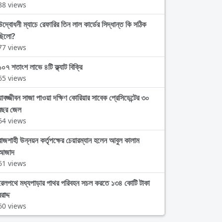
88 views
উদ্বোধনী ম্যাচে রেফারির তিন লাল কার্ডের সিদ্ধান্ত কি সঠিক
ছিলো?
77 views
১০৭ শতাংশ লাভে ৪টি ফ্ল্যাট বিক্রি
65 views
যাবজ্জীবন সাজা পাওয়া দক্ষিণ কোরিয়ার সাবেক প্রেসিডেন্টের ৩০
বছর জেল
64 views
রাজশাহী উন্নয়ন কর্তৃপক্ষের চেয়ারম্যান হলেন আবুল কালাম
আজাদ
61 views
রেলপথে মধ্যপাড়ার পাথর পরিবহন সচল করতে ১৩৪ কোটি টাকা
রাদ্দ
60 views