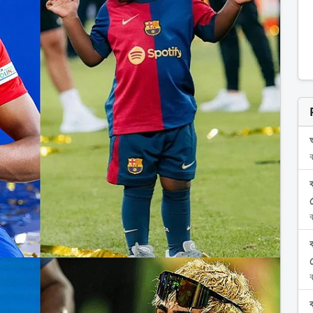
ব
স
ব
ব