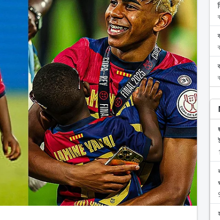
ব
ব
ব