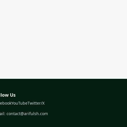
llow Us
cebook
YouTube
Twitter/X
il: contact@arifulsh.com