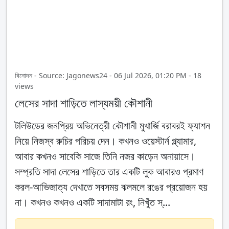
বিনোদন - Source: Jagonews24 - 06 Jul 2026, 01:20 PM - 18
views
লেসের সাদা শাড়িতে লাস্যময়ী কৌশানী
টলিউডের জনপ্রিয় অভিনেত্রী কৌশানী মুখার্জি বরাবরই ফ্যাশন
নিয়ে নিজস্ব রুচির পরিচয় দেন। কখনও ওয়েস্টার্ন গ্ল্যামার,
আবার কখনও সাবেকি সাজে তিনি নজর কাড়েন অনায়াসে।
সম্প্রতি সাদা লেসের শাড়িতে তার একটি লুক আবারও প্রমাণ
করল-আভিজাত্য দেখাতে সবসময় ঝলমলে রঙের প্রয়োজন হয়
না। কখনও কখনও একটি সাদামাটা রং, নিখুঁত স্...