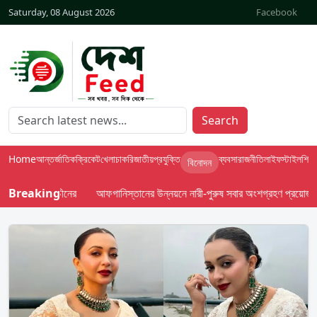
Saturday, 08 August 2026
Facebook
Search
Home
আন্তর্জাতিক
ক্রিকেট
খেলা
চাকরি
জাতীয়
প্রযুক্তি
ব্যবসা
রাজনীতি
লাইফস্টাইল
শিক্ষা
বিনোদন
্র উৎক্ষেপণ চীনের
Breaking
আফগানিস্তানের উন্নয়নে নারী-পুরুষ সবার অংশগ্রহণ প্রয়োজন: জ