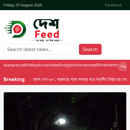
Friday, 07 August 2026
Facebook
Search
Home
আন্তর্জাতিক
ক্রিকেট
খেলা
চাকরি
জাতীয়
প্রযুক্তি
বিনোদন
ব্যবসা
রাজনীতি
লাইফস্টাইল
শিক্ষা
Breaking
বাসস দেশ-৯৮ : সরকারের সঙ্গে সমন্বয় করে স্থানীয় নির্বাচনের তফসিল দেব