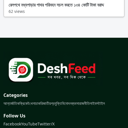
রেলপথে মধ্যপাড়ার পাথর পরিবহন সচল করতে ১৩৪ কোটি টাকা বরাদ্দ
62 views
Categories
আন্তর্জাতিক
ক্রিকেট
খেলা
চাকরি
জাতীয়
প্রযুক্তি
বিনোদন
ব্যবসা
রাজনীতি
লাইফস্টাইল
Follow Us
Facebook
YouTube
Twitter/X