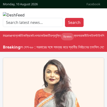
Monday, 10 August 2026
Facebook
Search
Home
আন্তর্জাতিক
ক্রিকেট
খেলা
চাকরি
জাতীয়
প্রযুক্তি
ব্যবসা
রাজনীতি
লাইফস্টাইল
শিক্ষা
বিনোদন
Breaking
বাসস দেশ-৯৮ : সরকারের সঙ্গে সমন্বয় করে স্থানীয় নির্বাচনের তফসিল দেবে ইসি; 