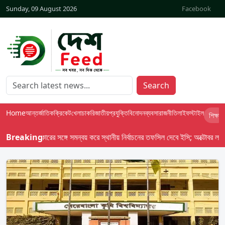
Sunday, 09 August 2026
Facebook
Search
Home
আন্তর্জাতিক
ক্রিকেট
খেলা
চাকরি
জাতীয়
প্রযুক্তি
বিনোদন
ব্যবসা
রাজনীতি
লাইফস্টাইল
শিক্ষা
শ-৯৮ : সরকারের সঙ্গে সমন্বয় করে স্থানীয় নির্বাচনের তফসিল দেবে ইসি; অক্টোবর লক্ষ্য ধর
Breaking