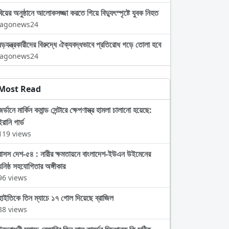
বিয়ের অনুষ্ঠানে আলোকসজ্জা করতে গিয়ে বিদ্যুৎস্পৃষ্টে যুবক নিহত
Jagonews24
ষড়যন্ত্রকারীদের বিরুদ্ধে ঐক্যবদ্ধভাবে প্রতিরোধ গড়ে তোলা হবে
Jagonews24
Most Read
জর্ডানে মার্কিন কমান্ড সেন্টারে ক্ষেপণাস্ত্র হামলা চালানো হয়েছে:
ইরানি গার্ড
119 views
বাসস দেশ-৫৪ : নারীর ক্ষমতায়নে বাংলাদেশ-ইউএন উইমেনের
ঘনিষ্ঠ সহযোগিতার অঙ্গীকার
96 views
হাইতিকে তিন ম্যাচে ১৭ গোল দিয়েছে ব্রাজিল
88 views