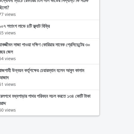
উদ্বোধনী ম্যাচে রেফারির তিন লাল কার্ডের সিদ্ধান্ত কি সঠিক
ছিলো?
77 views
১০৭ শতাংশ লাভে ৪টি ফ্ল্যাট বিক্রি
65 views
যাবজ্জীবন সাজা পাওয়া দক্ষিণ কোরিয়ার সাবেক প্রেসিডেন্টের ৩০
বছর জেল
64 views
রাজশাহী উন্নয়ন কর্তৃপক্ষের চেয়ারম্যান হলেন আবুল কালাম
আজাদ
61 views
রেলপথে মধ্যপাড়ার পাথর পরিবহন সচল করতে ১৩৪ কোটি টাকা
রাদ্দ
60 views