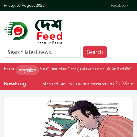
Friday, 07 August 2026
Facebook
Search
Home
ক্রিকেট
খেলা
চাকরি
জাতীয়
প্রযুক্তি
বিনোদন
ব্যবসা
রাজনীতি
লাইফস্টাইল
শিক্ষা
আন্তর্জাতিক
Breaking
বাসস দেশ-৯৮ : সরকারের সঙ্গে সমন্বয় করে স্থানীয় নির্বাচনের তফসি