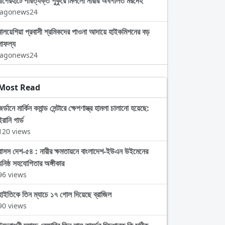
বাগেরহাটে পরিত্যক্ত পুকুরে মিললো নারীর অর্ধগলিত মরদেহ
Jagonews24
মালয়েশিয়া প্রবাসী শ্রমিকদের পাওনা আদায়ে হাইকমিশনের বড়
সাফল্য
Jagonews24
Most Read
জর্ডানে মার্কিন কমান্ড সেন্টারে ক্ষেপণাস্ত্র হামলা চালানো হয়েছে:
ইরানি গার্ড
120 views
বাসস দেশ-৫৪ : নারীর ক্ষমতায়নে বাংলাদেশ-ইউএন উইমেনের
ঘনিষ্ঠ সহযোগিতার অঙ্গীকার
96 views
হাইতিকে তিন ম্যাচে ১৭ গোল দিয়েছে ব্রাজিল
90 views