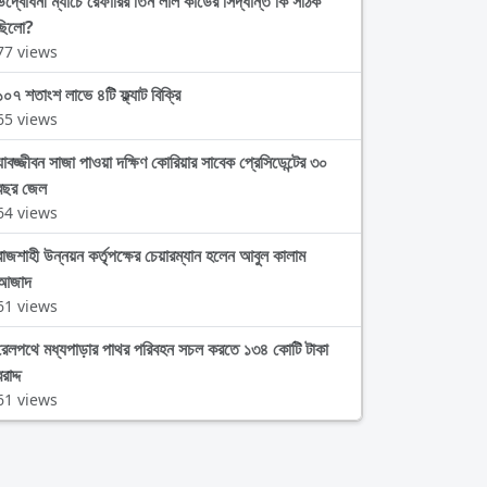
উদ্বোধনী ম্যাচে রেফারির তিন লাল কার্ডের সিদ্ধান্ত কি সঠিক
ছিলো?
77 views
১০৭ শতাংশ লাভে ৪টি ফ্ল্যাট বিক্রি
65 views
যাবজ্জীবন সাজা পাওয়া দক্ষিণ কোরিয়ার সাবেক প্রেসিডেন্টের ৩০
বছর জেল
64 views
রাজশাহী উন্নয়ন কর্তৃপক্ষের চেয়ারম্যান হলেন আবুল কালাম
আজাদ
61 views
রেলপথে মধ্যপাড়ার পাথর পরিবহন সচল করতে ১৩৪ কোটি টাকা
রাদ্দ
61 views