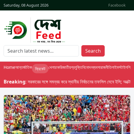
Saturday, 08 August 2026
Facebook
Search
Home
আন্তর্জাতিক
খেলা
চাকরি
জাতীয়
প্রযুক্তি
বিনোদন
ব্যবসা
রাজনীতি
লাইফস্টাইল
শিক্ষা
ক্রিকেট
সস দেশ-৯৮ : সরকারের সঙ্গে সমন্বয় করে স্থানীয় নির্বাচনের তফসিল দেবে ইসি; অক্টোবর লক্ষ
Breaking