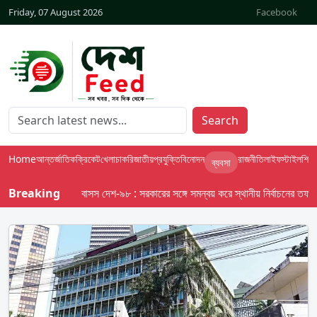
Friday, 07 August 2026
Facebook
Search
Home
আন্তর্জাতিক
ক্রিকেট
খেলা
চাকরি
জাতীয়
প্রযুক্তি
বিনোদন
রাজনীতি
লাইফস্টাইল
শিক্ষা
ব্যবসা
Breaking
বাসস দেশ-৯৮ : সরকারের সঙ্গে সমন্বয় করে স্থানীয় নির্বাচনের তফসিল দেব