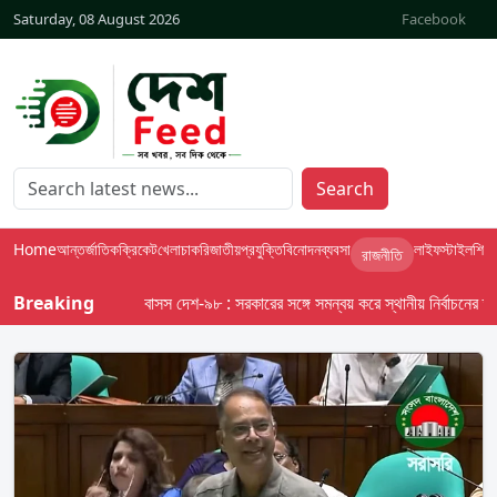
Saturday, 08 August 2026
Facebook
Search
Home
আন্তর্জাতিক
ক্রিকেট
খেলা
চাকরি
জাতীয়
প্রযুক্তি
বিনোদন
ব্যবসা
লাইফস্টাইল
শিক্ষা
রাজনীতি
Breaking
বাসস দেশ-৯৮ : সরকারের সঙ্গে সমন্বয় করে স্থানীয় নির্বাচনের তফসিল 