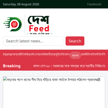
Saturday, 08 August 2026
Facebook
Search
Home
আন্তর্জাতিক
ক্রিকেট
খেলা
চাকরি
জাতীয়
প্রযুক্তি
বিনোদন
রাজনীতি
লাইফস্টাইল
শিক্ষা
ব্যবসা
Breaking
বাসস দেশ-৯৮ : সরকারের সঙ্গে সমন্বয় করে স্থানীয় নির্বাচনের তফসি