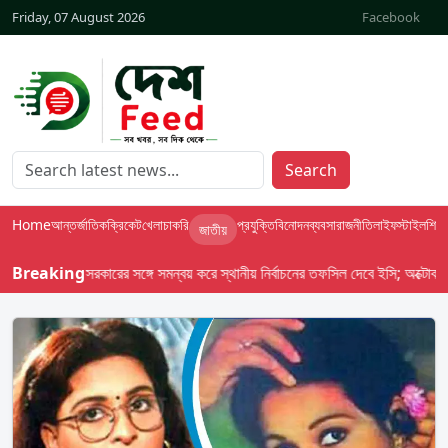
Friday, 07 August 2026
Facebook
Search
Home
আন্তর্জাতিক
ক্রিকেট
খেলা
চাকরি
প্রযুক্তি
বিনোদন
ব্যবসা
রাজনীতি
লাইফস্টাইল
শিক্ষা
জাতীয়
 দেশ-৯৮ : সরকারের সঙ্গে সমন্বয় করে স্থানীয় নির্বাচনের তফসিল দেবে ইসি; অক্টোবর লক্ষ্য
Breaking