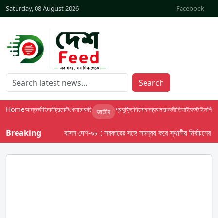
Saturday, 08 August 2026
Facebook
Search
Home
আন্তর্জাতিক
ক্রিকেট
খেলা
চাকরি
প্রযুক্তি
বিনোদন
ব্যবসা
রাজনীতি
লাইফস্টাইল
শিক্ষা
জাতীয়
Breaking
বাসস দেশ-৯৮ : সরকারের সঙ্গে সমন্বয় করে স্থানীয় নির্বাচনের তফসিল