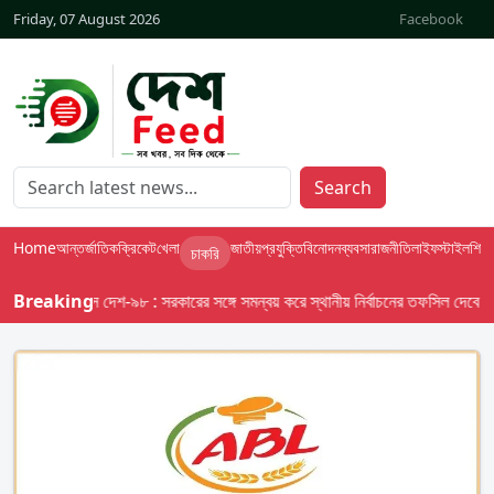
Friday, 07 August 2026
Facebook
Search
Home
আন্তর্জাতিক
ক্রিকেট
খেলা
জাতীয়
প্রযুক্তি
বিনোদন
ব্যবসা
রাজনীতি
লাইফস্টাইল
শিক্ষা
চাকরি
Breaking
বাসস দেশ-৯৮ : সরকারের সঙ্গে সমন্বয় করে স্থানীয় নির্বাচনের তফসিল দেবে ইসি; অক