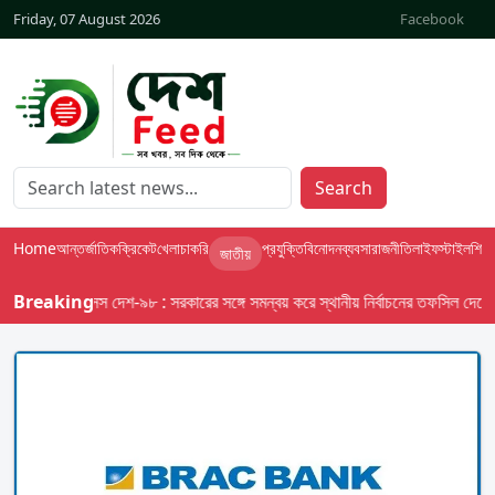
Friday, 07 August 2026
Facebook
Search
Home
আন্তর্জাতিক
ক্রিকেট
খেলা
চাকরি
প্রযুক্তি
বিনোদন
ব্যবসা
রাজনীতি
লাইফস্টাইল
শিক্ষা
জাতীয়
Breaking
বাসস দেশ-৯৮ : সরকারের সঙ্গে সমন্বয় করে স্থানীয় নির্বাচনের তফসিল দেবে ইসি;