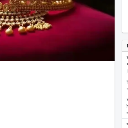
প
শ
ব
ব