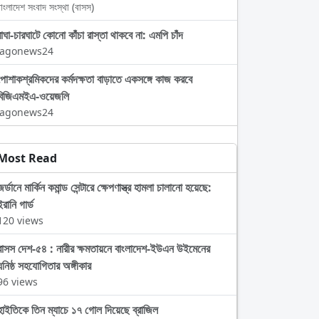
াংলাদেশ সংবাদ সংস্থা (বাসস)
বাঘা-চারঘাটে কোনো কাঁচা রাস্তা থাকবে না: এমপি চাঁদ
Jagonews24
পোশাকশ্রমিকদের কর্মদক্ষতা বাড়াতে একসঙ্গে কাজ করবে
বিজিএমইএ-ওয়েজলি
Jagonews24
Most Read
জর্ডানে মার্কিন কমান্ড সেন্টারে ক্ষেপণাস্ত্র হামলা চালানো হয়েছে:
ইরানি গার্ড
120 views
বাসস দেশ-৫৪ : নারীর ক্ষমতায়নে বাংলাদেশ-ইউএন উইমেনের
ঘনিষ্ঠ সহযোগিতার অঙ্গীকার
96 views
হাইতিকে তিন ম্যাচে ১৭ গোল দিয়েছে ব্রাজিল