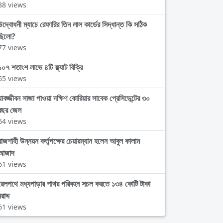
88 views
উদ্বোধনী ম্যাচে রেফারির তিন লাল কার্ডের সিদ্ধান্ত কি সঠিক
ছিলো?
77 views
১০৭ শতাংশ লাভে ৪টি ফ্ল্যাট বিক্রি
65 views
যাবজ্জীবন সাজা পাওয়া দক্ষিণ কোরিয়ার সাবেক প্রেসিডেন্টের ৩০
বছর জেল
64 views
রাজশাহী উন্নয়ন কর্তৃপক্ষের চেয়ারম্যান হলেন আবুল কালাম
আজাদ
61 views
রেলপথে মধ্যপাড়ার পাথর পরিবহন সচল করতে ১৩৪ কোটি টাকা
রাদ্দ
61 views