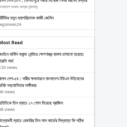
বাসস দেশ-১০৭ : দৌলতপুরে পদ্মায় নিখোঁজ শিশুর মরদেহ উদ্ধার
াংলাদেশ সংবাদ সংস্থা (বাসস)
বিটিভির নতুন মহাপরিচালক কাজী জেসিন
Jagonews24
Most Read
জর্ডানে মার্কিন কমান্ড সেন্টারে ক্ষেপণাস্ত্র হামলা চালানো হয়েছে:
ইরানি গার্ড
120 views
বাসস দেশ-৫৪ : নারীর ক্ষমতায়নে বাংলাদেশ-ইউএন উইমেনের
ঘনিষ্ঠ সহযোগিতার অঙ্গীকার
96 views
হাইতিকে তিন ম্যাচে ১৭ গোল দিয়েছে ব্রাজিল
88 views
উদ্বোধনী ম্যাচে রেফারির তিন লাল কার্ডের সিদ্ধান্ত কি সঠিক