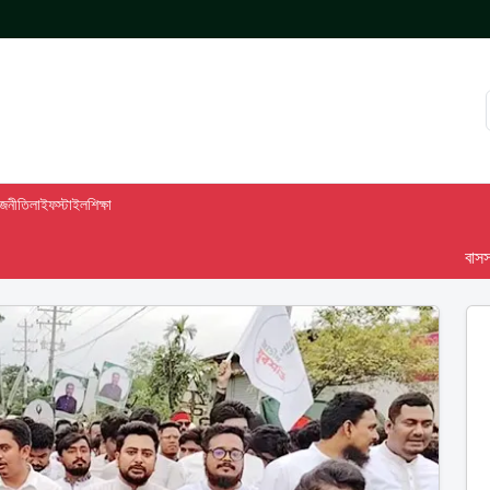
াজনীতি
লাইফস্টাইল
শিক্ষা
বাসস দেশ-৯