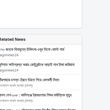
Related News
৪৭০ জনকে বিনামূল্যে চিকিৎসা-ওষুধ দিলো কোস্ট গার্ড
Jagonews24
ফুটপাত ক্ষতিগ্রস্ত করায় রেস্টুরেন্টকে আড়াই লাখ টাকা জরিমানা
Jagonews24
পীরগাছায় চলন্ত ট্রেনে উঠতে গিয়ে রেলকর্মী নিহত
াংলাদেশ সংবাদ সংস্থা (বাসস)
বাসস দেশ-১০৮ : কালিগঞ্জে ট্রাকচাপায় শিশুর মর্মান্তিক মৃত্যু
াংলাদেশ সংবাদ সংস্থা (বাসস)