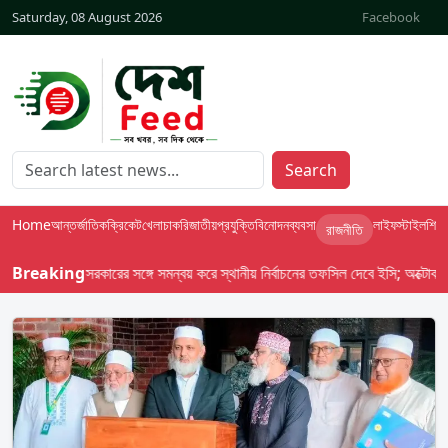
Saturday, 08 August 2026
Facebook
Search
Home
আন্তর্জাতিক
ক্রিকেট
খেলা
চাকরি
জাতীয়
প্রযুক্তি
বিনোদন
ব্যবসা
লাইফস্টাইল
শিক্ষা
রাজনীতি
স দেশ-৯৮ : সরকারের সঙ্গে সমন্বয় করে স্থানীয় নির্বাচনের তফসিল দেবে ইসি; অক্টোবর লক্ষ্য
Breaking