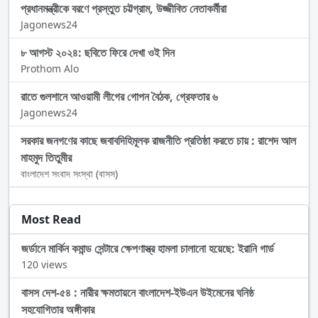
প্রধানমন্ত্রীকে বরণে প্রস্তুত চট্টগ্রাম, উজ্জীবিত নেতাকর্মীরা
Jagonews24
৮ আগস্ট ২০২৪: ছবিতে ফিরে দেখা ওই দিন
Prothom Alo
রাতে গুলশানে আওয়ামী লীগের গোপন বৈঠক, গ্রেফতার ৬
Jagonews24
সরকার জনগণের কাছে জবাবদিহিমূলক রাজনীতি প্রতিষ্ঠা করতে চায় : রাশেদ আল
মাহমুদ তিতুমীর
বাংলাদেশ সংবাদ সংস্থা (বাসস)
Most Read
জর্ডানে মার্কিন কমান্ড সেন্টারে ক্ষেপণাস্ত্র হামলা চালানো হয়েছে: ইরানি গার্ড
120 views
বাসস দেশ-৫৪ : নারীর ক্ষমতায়নে বাংলাদেশ-ইউএন উইমেনের ঘনিষ্ঠ
সহযোগিতার অঙ্গীকার