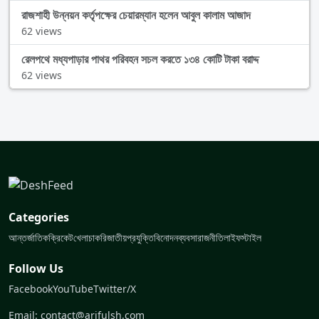
রাজশাহী উন্নয়ন কর্তৃপক্ষের চেয়ারম্যান হলেন আবুল কালাম আজাদ
62 views
রেলপথে মধ্যপাড়ার পাথর পরিবহন সচল করতে ১৩৪ কোটি টাকা বরাদ্দ
62 views
Categories
আন্তর্জাতিক
ক্রিকেট
খেলা
চাকরি
জাতীয়
প্রযুক্তি
বিনোদন
ব্যবসা
রাজনীতি
লাইফস্টাইল
Follow Us
Facebook
YouTube
Twitter/X
Email: contact@arifulsh.com