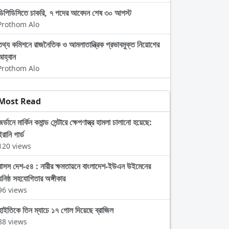
ডিপিডিসিতে চাকরি, ৭ পদের আবেদন শেষ ৩০ আগস্ট
Prothom Alo
তথ্য কমিশনে রাজনৈতিক ও আমলাতান্ত্রিক প্রভাবমুক্ত নিয়োগের
আহ্বান
Prothom Alo
Most Read
জর্ডানে মার্কিন কমান্ড সেন্টারে ক্ষেপণাস্ত্র হামলা চালানো হয়েছে:
ইরানি গার্ড
120 views
বাসস দেশ-৫৪ : নারীর ক্ষমতায়নে বাংলাদেশ-ইউএন উইমেনের
ঘনিষ্ঠ সহযোগিতার অঙ্গীকার
96 views
হাইতিকে তিন ম্যাচে ১৭ গোল দিয়েছে ব্রাজিল
88 views