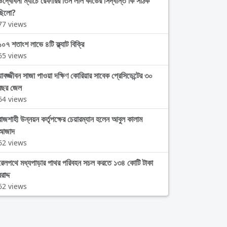
উদ্বোধনী ম্যাচে রেফারির তিন লাল কার্ডের সিদ্ধান্ত কি সঠিক
ছিলো?
77 views
১০৭ শতাংশ লাভে ৪টি ফ্ল্যাট বিক্রি
65 views
যাবজ্জীবন সাজা পাওয়া দক্ষিণ কোরিয়ার সাবেক প্রেসিডেন্টের ৩০
বছর জেল
64 views
রাজশাহী উন্নয়ন কর্তৃপক্ষের চেয়ারম্যান হলেন আবুল কালাম
আজাদ
62 views
রেলপথে মধ্যপাড়ার পাথর পরিবহন সচল করতে ১৩৪ কোটি টাকা
রাদ্দ
62 views