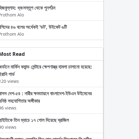
হিজবুল্লাহ: ধ্বংসস্তূপ থেকে পুনর্গঠন
Prothom Alo
রশিদের ৪৬ বলের অর্ধেকই ‘ডট’, উইকেট ৬টি
Prothom Alo
Most Read
জর্ডানে মার্কিন কমান্ড সেন্টারে ক্ষেপণাস্ত্র হামলা চালানো হয়েছে:
ইরানি গার্ড
120 views
বাসস দেশ-৫৪ : নারীর ক্ষমতায়নে বাংলাদেশ-ইউএন উইমেনের
ঘনিষ্ঠ সহযোগিতার অঙ্গীকার
96 views
হাইতিকে তিন ম্যাচে ১৭ গোল দিয়েছে ব্রাজিল
90 views