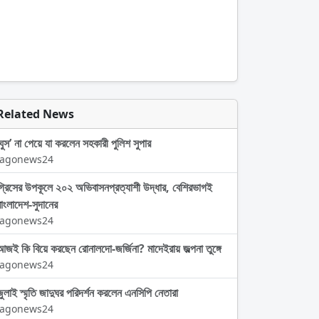
Related News
‘ঘুস’ না পেয়ে যা করলেন সহকারী পুলিশ সুপার
Jagonews24
গ্রিসের উপকূলে ২০২ অভিবাসনপ্রত্যাশী উদ্ধার, বেশিরভাগই
বাংলাদেশ-সুদানের
Jagonews24
আজই কি বিয়ে করছেন রোনালদো-জর্জিনা? মাদেইরায় জল্পনা তুঙ্গে
Jagonews24
জুলাই স্মৃতি জাদুঘর পরিদর্শন করলেন এনসিপি নেতারা
Jagonews24