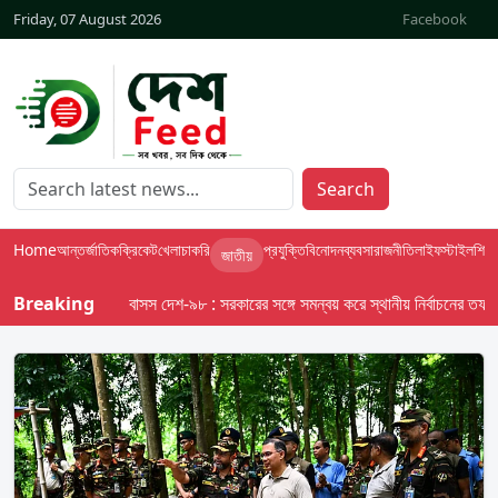
Friday, 07 August 2026
Facebook
Search
Home
আন্তর্জাতিক
ক্রিকেট
খেলা
চাকরি
প্রযুক্তি
বিনোদন
ব্যবসা
রাজনীতি
লাইফস্টাইল
শিক্ষা
জাতীয়
Breaking
বাসস দেশ-৯৮ : সরকারের সঙ্গে সমন্বয় করে স্থানীয় নির্বাচনের তফসিল দেব