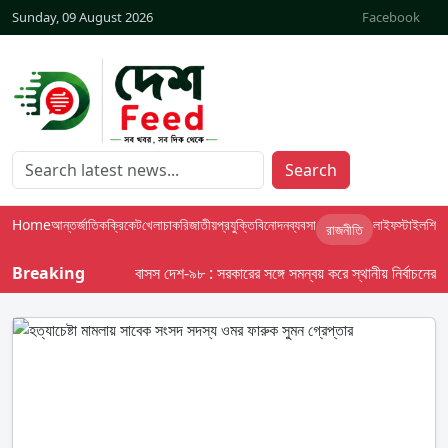
Sunday, 09 August 2026
Facebook
Search
Home
আন্তর্জাতিক
ক্রিকেট
খেলা
চাকরি
জাতীয়
প্রযুক্তি
বিনোদন
ব্যবসা
লাইফস্টাইল
শিক্ষা
রাজনীতি
Breaking
বাসস দেশ-৯৮ : সরকারের সঙ্গে সমন্বয় করে স্থানীয় নির্বাচনের তফসি