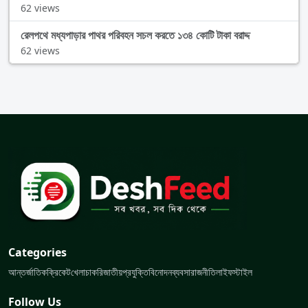
62 views
রেলপথে মধ্যপাড়ার পাথর পরিবহন সচল করতে ১৩৪ কোটি টাকা বরাদ্দ
62 views
Categories
আন্তর্জাতিক
ক্রিকেট
খেলা
চাকরি
জাতীয়
প্রযুক্তি
বিনোদন
ব্যবসা
রাজনীতি
লাইফস্টাইল
Follow Us