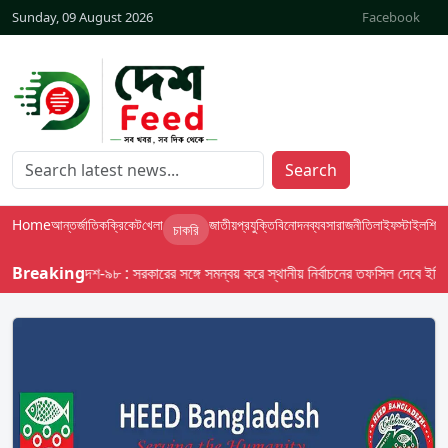
Sunday, 09 August 2026
Facebook
Search
Home
আন্তর্জাতিক
ক্রিকেট
খেলা
জাতীয়
প্রযুক্তি
বিনোদন
ব্যবসা
রাজনীতি
লাইফস্টাইল
শিক্ষা
চাকরি
Breaking
বাসস দেশ-৯৮ : সরকারের সঙ্গে সমন্বয় করে স্থানীয় নির্বাচনের তফসিল দেবে ইসি; অক্ট