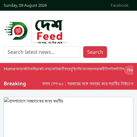
Sunday, 09 August 2026
Facebook
Search
Home
আন্তর্জাতিক
ক্রিকেট
খেলা
চাকরি
জাতীয়
প্রযুক্তি
বিনোদন
ব্যবসা
রাজনীতি
লাইফস্টাইল
শিক্ষা
Breaking
বাসস দেশ-৯৮ : সরকারের সঙ্গে সমন্বয় করে স্থানীয় নির্বাচনের তফসি