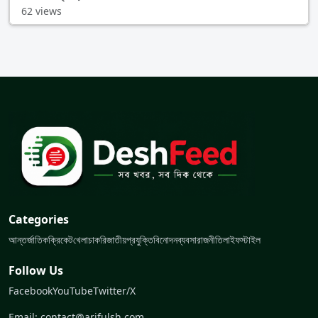
62 views
Categories
আন্তর্জাতিক
ক্রিকেট
খেলা
চাকরি
জাতীয়
প্রযুক্তি
বিনোদন
ব্যবসা
রাজনীতি
লাইফস্টাইল
Follow Us
Facebook
YouTube
Twitter/X
Email: contact@arifulsh.com