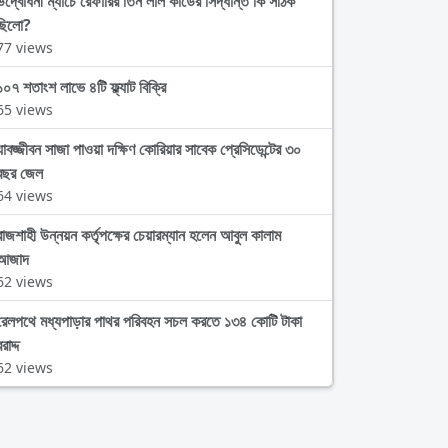
উদ্বোধনী ম্যাচে রেফারির তিন লাল কার্ডের সিদ্ধান্ত কি সঠিক
ছিলো?
77 views
১০৭ শতাংশ লাভে ৪টি ফ্ল্যাট বিক্রি
65 views
যাবজ্জীবন সাজা পাওয়া দক্ষিণ কোরিয়ার সাবেক প্রেসিডেন্টের ৩০
বছর জেল
64 views
রাজশাহী উন্নয়ন কর্তৃপক্ষের চেয়ারম্যান হলেন আবুল কালাম
আজাদ
62 views
রেলপথে মধ্যপাড়ার পাথর পরিবহন সচল করতে ১৩৪ কোটি টাকা
রাদ্দ
62 views