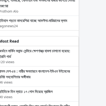
দিওমান্দে, এমবাপ্পে, বেলিংহাম এবং দলবদলের বাজার কাঁপিয়ে দেওয়া
তরুণেরা
Prothom Alo
ইতিহাস গড়তে মালয়েশিয়া যাচ্ছে আফঈদা-মারিয়াদের ক্লাব
Jagonews24
Most Read
জর্ডানে মার্কিন কমান্ড সেন্টারে ক্ষেপণাস্ত্র হামলা চালানো হয়েছে:
ইরানি গার্ড
120 views
বাসস দেশ-৫৪ : নারীর ক্ষমতায়নে বাংলাদেশ-ইউএন উইমেনের
ঘনিষ্ঠ সহযোগিতার অঙ্গীকার
96 views
হাইতিকে তিন ম্যাচে ১৭ গোল দিয়েছে ব্রাজিল
90 views