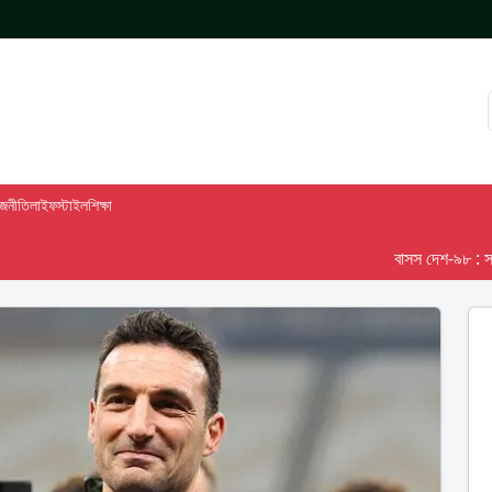
াজনীতি
লাইফস্টাইল
শিক্ষা
বাসস দেশ-৯৮ : সরকারের 