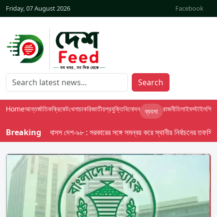
Friday, 07 August 2026
Facebook
Search
Home
আন্তর্জাতিক
ক্রিকেট
খেলা
চাকরি
জাতীয়
প্রযুক্তি
বিনোদন
রাজনীতি
লাইফস্টাইল
শিক্ষা
ব্যবসা
Breaking
বাসস দেশ-৯৮ : সরকারের সঙ্গে সমন্বয় করে স্থানীয় নির্বাচনের তফসিল দেবে 