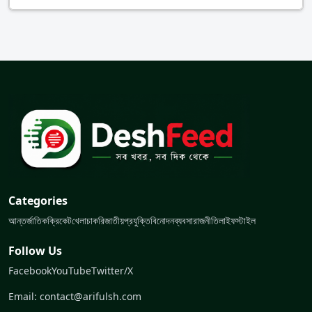
Categories
আন্তর্জাতিক
ক্রিকেট
খেলা
চাকরি
জাতীয়
প্রযুক্তি
বিনোদন
ব্যবসা
রাজনীতি
লাইফস্টাইল
Follow Us
Facebook
YouTube
Twitter/X
Email: contact@arifulsh.com