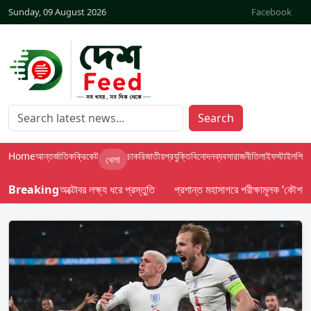
Sunday, 09 August 2026
Facebook
Search
Home
আন্তর্জাতিক
ক্রিকেট
চাকরি
জাতীয়
প্রযুক্তি
বিনোদন
ব্যবসা
রাজনীতি
লাইফস্টাইল
শিক্ষা
খেলা
 দেবে ইসি; অক্টোবর লক্ষ্য ধরে প্রস্তুতি
Breaking
প্রশান্ত মহাসাগরে পরীক্ষামূলক ‘কৌশলগত’ ক্