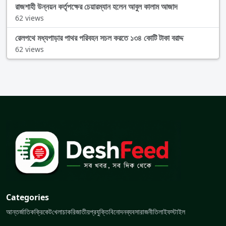
রাজশাহী উন্নয়ন কর্তৃপক্ষের চেয়ারম্যান হলেন আবুল কালাম আজাদ
62 views
রেলপথে মধ্যপাড়ার পাথর পরিবহন সচল করতে ১৩৪ কোটি টাকা বরাদ্দ
62 views
Categories
আন্তর্জাতিক
ক্রিকেট
খেলা
চাকরি
জাতীয়
প্রযুক্তি
বিনোদন
ব্যবসা
রাজনীতি
লাইফস্টাইল