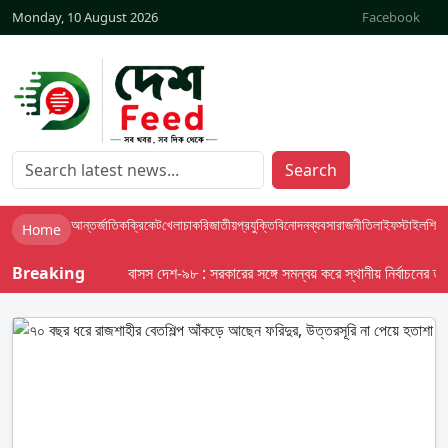
Monday, 10 August 2026
Facebook
Search
আন্তর্জাতিক
ক্রিকেট
খেলা
চাকরি
জাতীয়
প্রযুক্তি
বিনোদন
ব্যবসা
রাজনীতি
লাইফস্টাইল
শিক্ষা
Home
Breaking
বাসস দেশ-৯৮ : সরকারের সঙ্গে সমন্বয় করে স্থানীয় নির্বাচনের তফসিল 