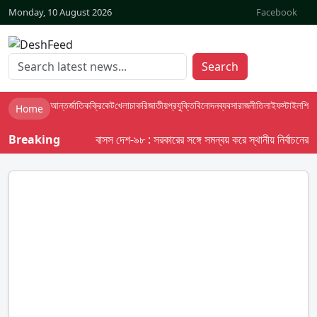
Monday, 10 August 2026
Facebook
Search
আন্তর্জাতিক
ক্রিকেট
খেলা
চাকরি
জাতীয়
প্রযুক্তি
বিনোদন
ব্যবসা
রাজনীতি
লাইফস্টাইল
শিক্ষা
Home
Breaking
বাসস দেশ-৯৮ : সরকারের সঙ্গে সমন্বয় করে স্থানীয় নির্বাচনের তফসি