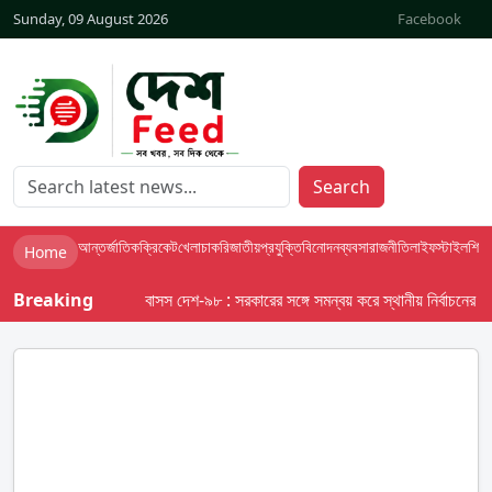
Sunday, 09 August 2026
Facebook
Search
আন্তর্জাতিক
ক্রিকেট
খেলা
চাকরি
জাতীয়
প্রযুক্তি
বিনোদন
ব্যবসা
রাজনীতি
লাইফস্টাইল
শিক্ষা
Home
Breaking
বাসস দেশ-৯৮ : সরকারের সঙ্গে সমন্বয় করে স্থানীয় নির্বাচনের তফসিল