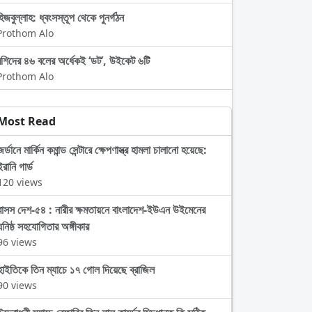
হিজবুল্লাহ: ধ্বংসস্তূপ থেকে পুনর্গঠন
Prothom Alo
রশিদের ৪৬ বলের অর্ধেকই ‘ডট’, উইকেট ৬টি
Prothom Alo
Most Read
জর্ডানে মার্কিন কমান্ড সেন্টারে ক্ষেপণাস্ত্র হামলা চালানো হয়েছে:
ইরানি গার্ড
120 views
বাসস দেশ-৫৪ : নারীর ক্ষমতায়নে বাংলাদেশ-ইউএন উইমেনের
ঘনিষ্ঠ সহযোগিতার অঙ্গীকার
96 views
হাইতিকে তিন ম্যাচে ১৭ গোল দিয়েছে ব্রাজিল
90 views