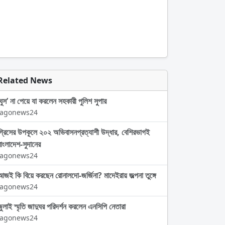
Related News
‘ঘুস’ না পেয়ে যা করলেন সহকারী পুলিশ সুপার
Jagonews24
গ্রিসের উপকূলে ২০২ অভিবাসনপ্রত্যাশী উদ্ধার, বেশিরভাগই
বাংলাদেশ-সুদানের
Jagonews24
আজই কি বিয়ে করছেন রোনালদো-জর্জিনা? মাদেইরায় জল্পনা তুঙ্গে
Jagonews24
জুলাই স্মৃতি জাদুঘর পরিদর্শন করলেন এনসিপি নেতারা
Jagonews24