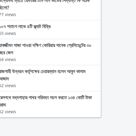
উদ্বোধনী ম্যাচে রেফারির তিন লাল কার্ডের সিদ্ধান্ত কি সঠিক
ছিলো?
77 views
১০৭ শতাংশ লাভে ৪টি ফ্ল্যাট বিক্রি
65 views
যাবজ্জীবন সাজা পাওয়া দক্ষিণ কোরিয়ার সাবেক প্রেসিডেন্টের ৩০
বছর জেল
64 views
রাজশাহী উন্নয়ন কর্তৃপক্ষের চেয়ারম্যান হলেন আবুল কালাম
আজাদ
62 views
রেলপথে মধ্যপাড়ার পাথর পরিবহন সচল করতে ১৩৪ কোটি টাকা
রাদ্দ
62 views