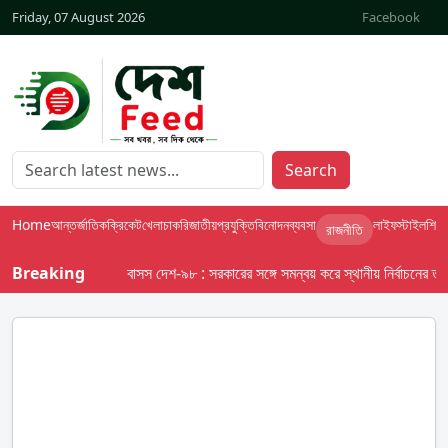
Friday, 07 August 2026
Facebook
Search
Home
আন্তর্জাতিক
ক্রিকেট
খেলা
চাকরি
জাতীয়
প্রযুক্তি
বিনোদন
ব্যবসা
লাইফস্টাইল
শিক্ষা
রাজনীতি
Breaking
বাসস দেশ-৯৮ : সরকারের সঙ্গে সমন্বয় করে স্থানীয় নির্বাচনের তফসিল