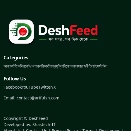
Categories
আন্তর্জাতিক
ক্রিকেট
খেলা
চাকরি
জাতীয়
প্রযুক্তি
বিনোদন
ব্যবসা
রাজনীতি
লাইফস্টাইল
Follow Us
Facebook
YouTube
Twitter/X
Email: contact@arifulsh.com
Copyright © DeshFeed
Developed by:
Shastech-IT
About Us
|
Contact Us
|
Privacy Policy
|
Terms
|
Disclaimer
|