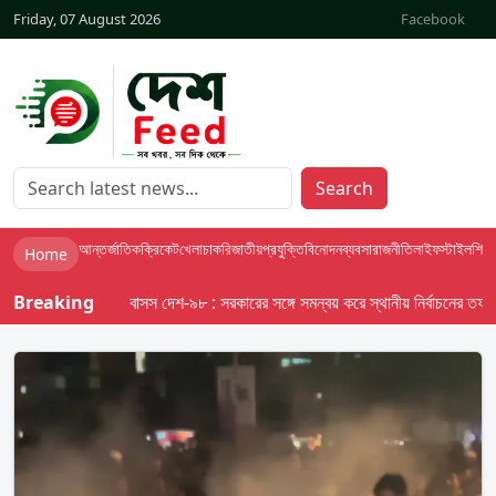
Friday, 07 August 2026
Facebook
Search
আন্তর্জাতিক
ক্রিকেট
খেলা
চাকরি
জাতীয়
প্রযুক্তি
বিনোদন
ব্যবসা
রাজনীতি
লাইফস্টাইল
শিক্ষা
Home
Breaking
বাসস দেশ-৯৮ : সরকারের সঙ্গে সমন্বয় করে স্থানীয় নির্বাচনের তফসিল দেব