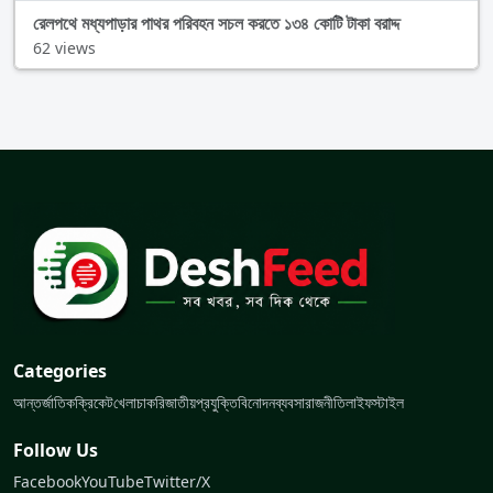
রেলপথে মধ্যপাড়ার পাথর পরিবহন সচল করতে ১৩৪ কোটি টাকা বরাদ্দ
62 views
Categories
আন্তর্জাতিক
ক্রিকেট
খেলা
চাকরি
জাতীয়
প্রযুক্তি
বিনোদন
ব্যবসা
রাজনীতি
লাইফস্টাইল
Follow Us
Facebook
YouTube
Twitter/X