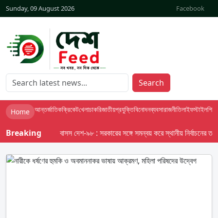
Sunday, 09 August 2026
Facebook
Search
আন্তর্জাতিক
ক্রিকেট
খেলা
চাকরি
জাতীয়
প্রযুক্তি
বিনোদন
ব্যবসা
রাজনীতি
লাইফস্টাইল
শিক্ষা
Home
Breaking
বাসস দেশ-৯৮ : সরকারের সঙ্গে সমন্বয় করে স্থানীয় নির্বাচনের তফসিল দ