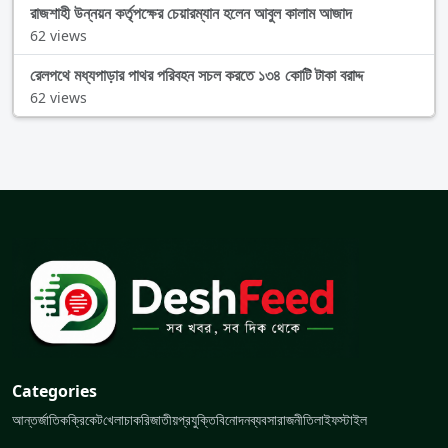
রাজশাহী উন্নয়ন কর্তৃপক্ষের চেয়ারম্যান হলেন আবুল কালাম আজাদ
62 views
রেলপথে মধ্যপাড়ার পাথর পরিবহন সচল করতে ১৩৪ কোটি টাকা বরাদ্দ
62 views
Categories
আন্তর্জাতিক
ক্রিকেট
খেলা
চাকরি
জাতীয়
প্রযুক্তি
বিনোদন
ব্যবসা
রাজনীতি
লাইফস্টাইল