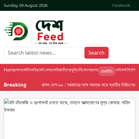
Sunday, 09 August 2026
Facebook
Search
Home
আন্তর্জাতিক
ক্রিকেট
খেলা
চাকরি
জাতীয়
প্রযুক্তি
বিনোদন
ব্যবসা
লাইফস্টাইল
শিক্ষা
রাজনীতি
Breaking
বাসস দেশ-৯৮ : সরকারের সঙ্গে সমন্বয় করে স্থানীয় নির্বাচনের তফসি