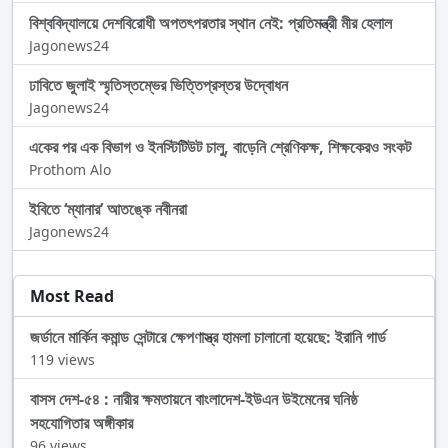
বিশ্ববিদ্যালয়ে দেশবিরোধী অপতৎপরতার স্থান নেই: প্রতিমন্ত্রী মীর হেলাল
Jagonews24
ঢাবিতে জুলাই স্মৃতিস্তম্ভের ভিত্তিপ্রস্তর উদ্বোধন
Jagonews24
একের পর এক বিভাগ ও ইনস্টিটিউট চালু, বাড়েনি শ্রেণিকক্ষ, শিক্ষকেরও সংকট
Prothom Alo
ইবিতে ‘ম্যানার’ আতঙ্কে নবীনরা
Jagonews24
Most Read
জর্ডানে মার্কিন কমান্ড সেন্টারে ক্ষেপণাস্ত্র হামলা চালানো হয়েছে: ইরানি গার্ড
119 views
বাসস দেশ-৫৪ : নারীর ক্ষমতায়নে বাংলাদেশ-ইউএন উইমেনের ঘনিষ্ঠ
সহযোগিতার অঙ্গীকার
96 views