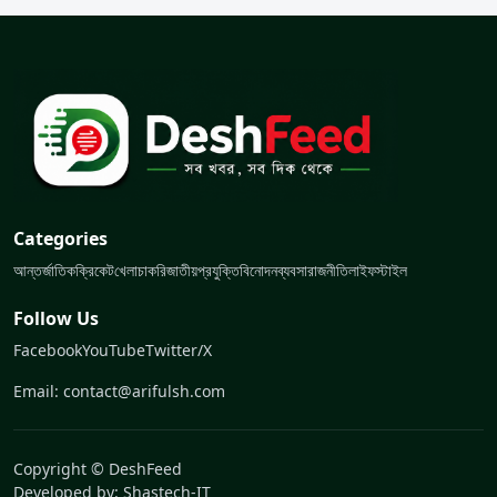
Categories
আন্তর্জাতিক
ক্রিকেট
খেলা
চাকরি
জাতীয়
প্রযুক্তি
বিনোদন
ব্যবসা
রাজনীতি
লাইফস্টাইল
Follow Us
Facebook
YouTube
Twitter/X
Email: contact@arifulsh.com
Copyright © DeshFeed
Developed by:
Shastech-IT