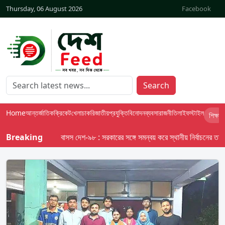
Thursday, 06 August 2026
Facebook
Search
Home
আন্তর্জাতিক
ক্রিকেট
খেলা
চাকরি
জাতীয়
প্রযুক্তি
বিনোদন
ব্যবসা
রাজনীতি
লাইফস্টাইল
শিক্ষা
Breaking
বাসস দেশ-৯৮ : সরকারের সঙ্গে সমন্বয় করে স্থানীয় নির্বাচনের তফসিল দে