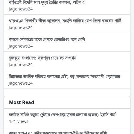
বাড়িতেই বিদেশি জাল মুদ্রা তৈরির কারখানা, আটক ২
Jagonews24
ঝাড়খণ্ডে শিক্ষার্থীর তীব্র আন্দোলন, সংহতি জানিয়ে যোগ দিলো ককরোচ পার্টি
Jagonews24
বাবাকে শেষবারের মতো দেখতে রোজারিওর পথে মেসি
Jagonews24
বুকজুড়ে বাংলাদেশ: স্বপ্নের চেয়ে বড় সংগ্রাম
Jagonews24
মিয়ানমার নাগরিক পরিচয়ে পালানোর চেষ্টা, বড় সাজ্জাদের ‘সহযোগী’ গ্রেফতার
Jagonews24
Most Read
জর্ডানে মার্কিন কমান্ড সেন্টারে ক্ষেপণাস্ত্র হামলা চালানো হয়েছে: ইরানি গার্ড
121 views
বাসস দেশ-৫৪ : নারীর ক্ষমতায়নে বাংলাদেশ-ইউএন উইমেনের ঘনিষ্ঠ