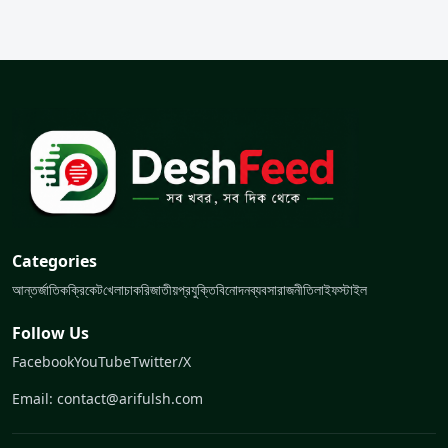
Categories
আন্তর্জাতিক
ক্রিকেট
খেলা
চাকরি
জাতীয়
প্রযুক্তি
বিনোদন
ব্যবসা
রাজনীতি
লাইফস্টাইল
Follow Us
Facebook
YouTube
Twitter/X
Email: contact@arifulsh.com