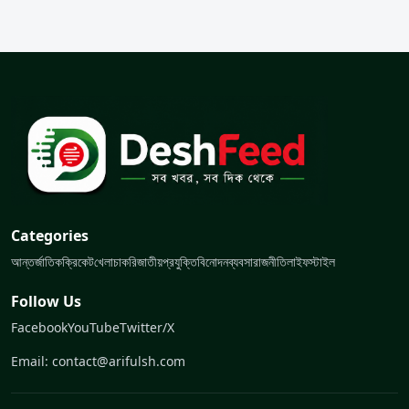
Categories
আন্তর্জাতিক
ক্রিকেট
খেলা
চাকরি
জাতীয়
প্রযুক্তি
বিনোদন
ব্যবসা
রাজনীতি
লাইফস্টাইল
Follow Us
Facebook
YouTube
Twitter/X
Email: contact@arifulsh.com