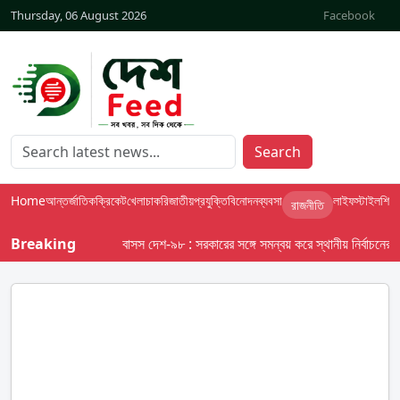
Thursday, 06 August 2026
Facebook
Search
Home
আন্তর্জাতিক
ক্রিকেট
খেলা
চাকরি
জাতীয়
প্রযুক্তি
বিনোদন
ব্যবসা
লাইফস্টাইল
শিক্ষা
রাজনীতি
Breaking
বাসস দেশ-৯৮ : সরকারের সঙ্গে সমন্বয় করে স্থানীয় নির্বাচনের তফসি